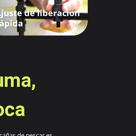
juste de liberación
ápida
uma,
oca
 cañas de pescar es