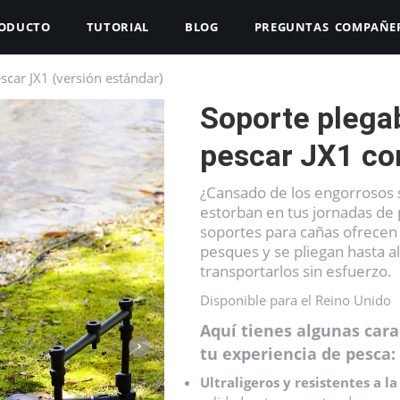
ODUCTO
TUTORIAL
BLOG
PREGUNTAS
COMPAÑE
scar JX1 (versión estándar)
FRECUENTES
Soporte plega
pescar JX1 co
¿Cansado de los engorrosos 
estorban en tus jornadas de
soportes para cañas ofrecen
pesques y se pliegan hasta 
transportarlos sin esfuerzo.
Disponible para el Reino Unido
Aquí tienes algunas cara
tu experiencia de pesca:
Ultraligeros y resistentes a la