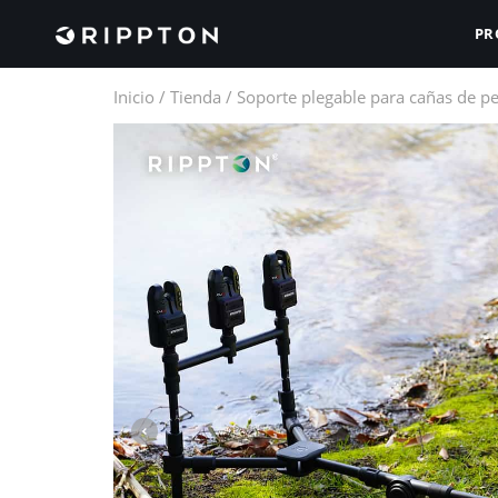
PR
Inicio
/
Tienda
/
Soporte plegable para cañas de pe