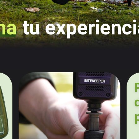
,
na
tu experienc