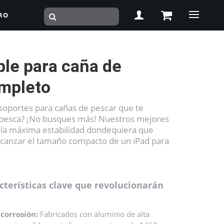
RO
ble para caña de
mpleto
soportes para cañas de pescar que te
 pesca? ¡No busques más! Nuestros mejores
 la máxima estabilidad dondequiera que
alcanzar el tamaño compacto de un iPad para
cterísticas clave que revolucionarán
 corrosión:
Fabricados con aluminio de alta