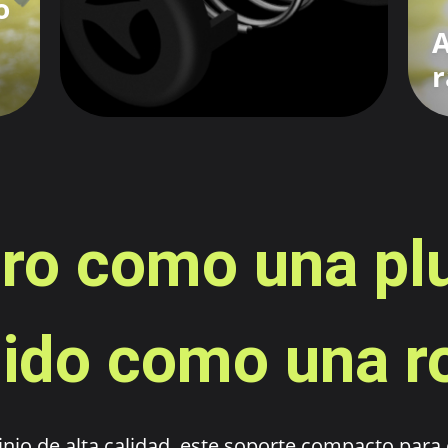
o
A
r
ero como una pl
lido como una r
nio de alta calidad, este soporte compacto para