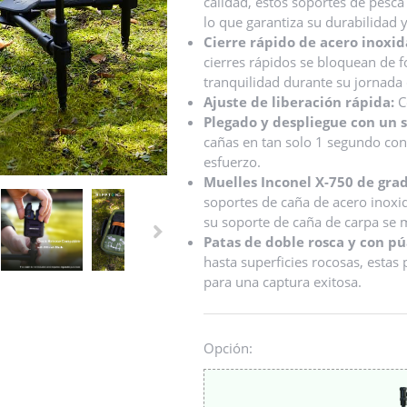
calidad, estos soportes de pesca
lo que garantiza su durabilidad y 
Cierre rápido de acero inoxid
cierres rápidos se bloquean de 
tranquilidad durante su jornada 
Ajuste de liberación rápida:
C
Plegado y despliegue con un s
cañas en tan solo 1 segundo con
esfuerzo.
Muelles Inconel X-750 de grad
soportes de caña de acero inoxid
su soporte de caña de carpa se 
Patas de doble rosca y con pú
hasta superficies rocosas, estas
para una captura exitosa.
Opción: