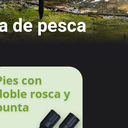
ia de pesca
Pies con
doble rosca y
punta