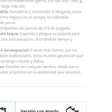
 son increíblemente ligeros, con tan solo 1460 g,
larga vida útil.
able:
Duraderos y resistentes al desgaste, estos
forma segura con el tiempo, brindándole
de pesca.
ompatible con pernos de 3/8 de pulgada.
olo toque:
Expanda o pliegue su soporte para
 una sola pulsación, ahorrándole tiempo y
o aeroespacial:
4 veces más fuertes que los
able tradicionales, estos muelles garantizan que
mantenga robusto y fiable.
as:
Estables en cualquier terreno, desde barro
 patas proporcionan la estabilidad que necesitas
Versión con ángulo