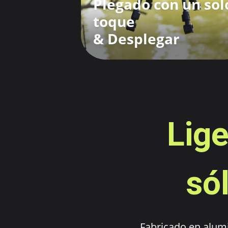
Plegado con un sol
toque
& Desplegar
Lig
só
Fabricado en alumi